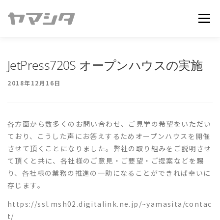
コ
ン
メニュ
テ
ン
ツ
トップページ
事業内容
お悩み解決
会社情報
JetPress720S オープンハウスの実施
へ
ス
2018年12月16日
キ
お問い合わせ
ッ
プ
各方面から数多くのお問い合わせ、ご見学の希望をいただい
ており、こうした声にお答えするためオープンハウスを開催
させて頂くことになりました。弊社の取り組みをご説明させ
て頂くと共に、各社様のご意見・ご要望・ご提案などを賜
り、各社様の業務の推進の一助になることができれば幸いに
存じます。
https://ssl.msh02.digitalink.ne.jp/~yamasita/contac
t/